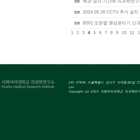
배관 공사 기간에 의과학연구
330
2024.05.28 CCTV 추가 설
329
B201 오픈랩 원심분리기 신규
328
1
2
3
4
5
6
7
8
9
10
11
1
(우) 07804 서울특별시 강서구 마곡동로2길 25 Tel
c.kr
Copyright (c) 2013 이화여자대학교 의과학연구소 A