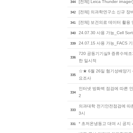
[전체] Leica Thunder im
344
[전체] 의과학연구소 신규 장비 설명
342
[전체] 보건의료 데이터 활용
341
24.07.30 사용 가능_Cell S
340
24.07.15 사용 가능_FACS 
339
720 공동기기실9 증류수제조
336
한 일시적
☆★ 6월 26일 혐기성배양기 
335
요조사
인터넷 방화벽 점검에 따른 인터넷
334
2
의과대학 전기안전점검에 따른 정
333
3시
* 초저온냉동고 대여 시 공지
331