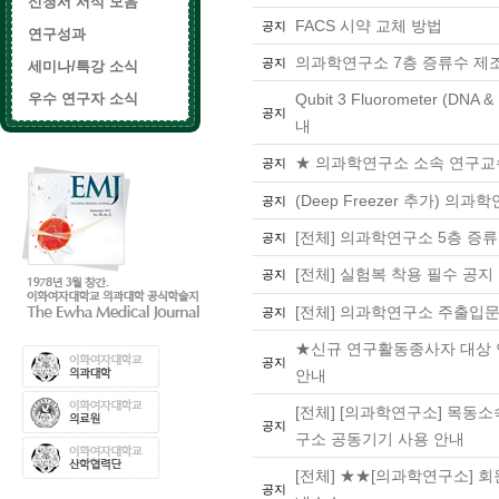
신청서 서식 모음
FACS 시약 교체 방법
공지
연구성과
의과학연구소 7층 증류수 제조
공지
세미나/특강 소식
우수 연구자 소식
Qubit 3 Fluorometer (D
공지
내
★ 의과학연구소 소속 연구교
공지
(Deep Freezer 추가) 의
공지
[전체] 의과학연구소 5층 증
공지
[전체] 실험복 착용 필수 공지
공지
[전체] 의과학연구소 주출입문
공지
★신규 연구활동종사자 대상 
공지
안내
[전체] [의과학연구소] 목동
공지
구소 공동기기 사용 안내
[전체] ★★[의과학연구소] 회
공지