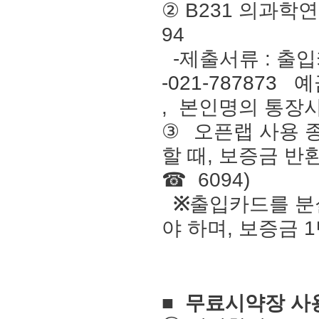
②
B231
의과학연
94
-
제출서류 : 출
-021-787873
예
,
본인명의 통장
③
오픈랩 사용 
할 때, 보증금 반환 
☎
6094)
※
출입카드를 분
야 하며, 보증금
1
■
무료시약장 사