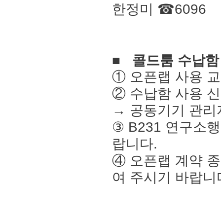
한정미
☎
6096
■
콜드룸 수납함
①
오픈랩 사용 
②
수납함 사용 
→ 공동기기 관
③
B231
연구소행
랍니다.
④
오픈랩 계약 
여 주시기 바랍니