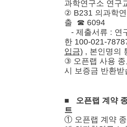
과학연구소 연구교
②
B231
의과학연
출
☎
6094
-
제출서류
:
연
한 100-021-7878
입금)
,
본인명의
③
오픈랩 사용 종
시 보증금 반환
■
오픈랩 계약 
트
①
오픈랩 계약 