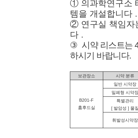
①
의과학연구소 
템을 개설합니다
.
②
연구실 책임자
다
.
③
시약 리스트는
하시기 바랍니다.
보관장소
시약 분류
일반 시약장
밀폐형 시약
B201-F
특별관리
흄후드실
[
발암성
]
물
휘발성시약