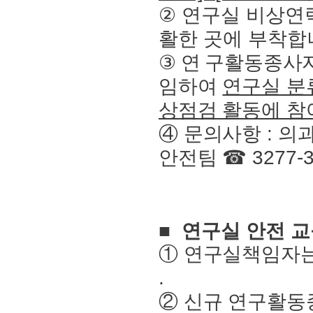
②
연구실 비상연
활한 곳에 부착합
③
연
구활동종사
임하여
연구실 분
상점검 활동에 참
④
문의사항
:
의
안전팀
☎
3277-
■
연구실 안전 교
①
연구실책임자는
.
②
신규 연구활동