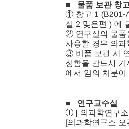
■
물품 보관 창
①
창고
1 (B201-
실
2
맞은편
)
에 
②
연구실의 물품
사용할 경우 의
③
비품 보관 시 
성함을 반드시 기
에서 임의 처분이
■
연구교수실
① [
의과학연구소
[
의과학연구소 오