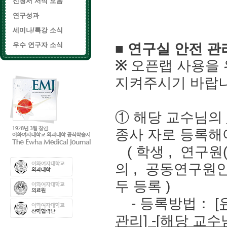
신청서 서식 모음
연구성과
세미나/특강 소식
■
연구실 안전 관
우수 연구자 소식
※
오픈랩 사용을
지켜주시기 바랍
①
해당 교수님의
종사
자로 등록해
(
학생
,
연구원
의
,
공동연구원인
두 등록
)
-
등록방법
：
[
관리]
-
[해당 교