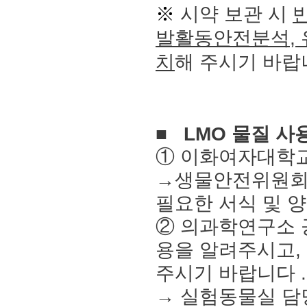
※
시약 보관 시
발활동안전분석
,
치
해 주시기 바랍
■
LMO
물질 사
①
이화여자대학
→
생물안전위원회
필요한 서식 및 
②
의과학연구소
용을 알려주시고,
주시기 바랍니다
.
→ 실험동물실 담