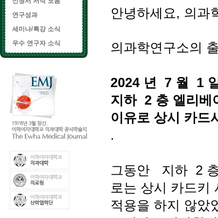
신청서 서식 모음
안녕하세요,
의과
연구성과
세미나/특강 소식
우수 연구자 소식
의과학연구소의 출
2024
년
7
월
1
지하
2
층 엘리베
이유로 상시 카드
.
그동안
지하
2
로는 상시 카드키
적용을 하지 않았