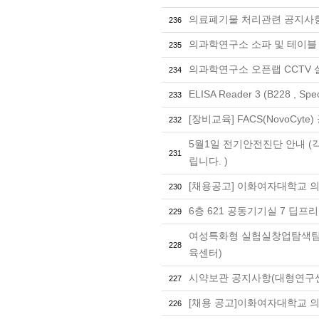
의료폐기물 처리관련 공지사항
236
의과학연구소 소파 및 테이블
235
의과학연구소 오픈랩 CCTV 설치공
234
ELISA Reader 3 (B228 , S
233
[장비교육] FACS(NovoCyt
232
5월1일 전기안전진단 안내 
231
립니다. )
[채용공고] 이화여자대학교 
230
6층 621 공동기기실 7 딥
229
여성특화형 실험실창업탐색팀
228
육센터)
시약보관 공지사항(대형연구센
227
[채용 공고]이화여자대학교 
226