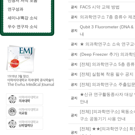
신청서 서식 모음
FACS 시약 교체 방법
공지
연구성과
의과학연구소 7층 증류수 제조
공지
세미나/특강 소식
우수 연구자 소식
Qubit 3 Fluorometer (D
공지
내
★ 의과학연구소 소속 연구교
공지
(Deep Freezer 추가) 의
공지
[전체] 의과학연구소 5층 증
공지
[전체] 실험복 착용 필수 공지
공지
[전체] 의과학연구소 주출입문
공지
★신규 연구활동종사자 대상 
공지
안내
[전체] [의과학연구소] 목동
공지
구소 공동기기 사용 안내
[전체] ★★[의과학연구소] 회
공지