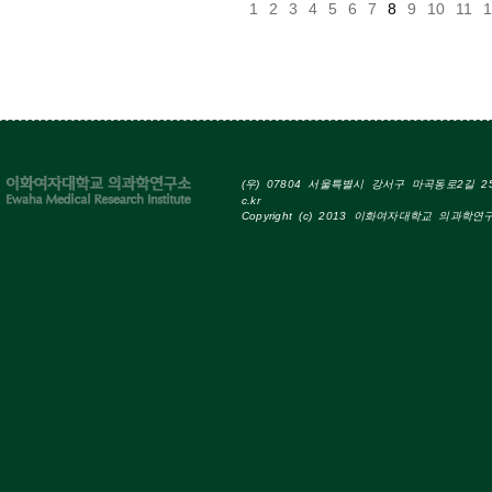
1
2
3
4
5
6
7
8
9
10
11
1
(우) 07804 서울특별시 강서구 마곡동로2길 25 Tel
c.kr
Copyright (c) 2013 이화여자대학교 의과학연구소 A