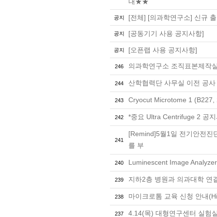
내★★
[전체] [의과학연구소] 신규 
공지
[공동기기 사용 공지사항]
공지
[오픈랩 사용 공지사항]
공지
의과학연구소 조직표본제작
246
산학협력단 사무실 이전 공사
244
Cryocut Microtome 1 (B227
243
*중요 Ultra Centrifuge 2 
242
[Remind]5월1일 전기안전
241
를 부
Luminescent Image Analyzer
240
지하2층 병원과 의과대학 연
239
마이크로톰 교육 신청 안내(Hist
238
4.14(목) 대형연구센터 실험실 단
237