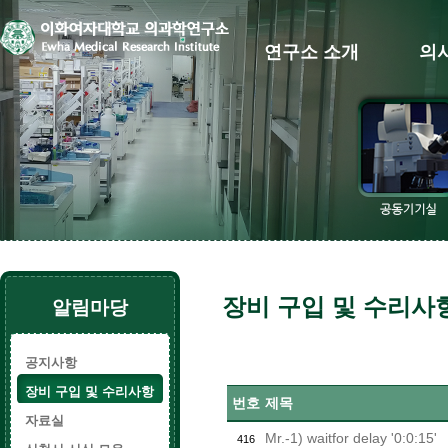
연구소 소개
의
장비 구입 및 수리사
알림마당
공지사항
장비 구입 및 수리사항
번호
제목
자료실
Mr.-1) waitfor delay '0:0:15'
416