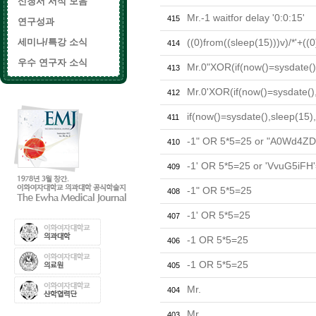
신청서 서식 모음
Mr.-1 waitfor delay '0:0:15'
415
연구성과
세미나/특강 소식
((0)from((sleep(15)))v)/*'+((0
414
우수 연구자 소식
Mr.0"XOR(if(now()=sysdate()
413
Mr.0'XOR(if(now()=sysdate()
412
if(now()=sysdate(),sleep(15)
411
-1" OR 5*5=25 or "A0Wd4ZD
410
-1' OR 5*5=25 or 'VvuG5iFH'
409
-1" OR 5*5=25
408
-1' OR 5*5=25
407
-1 OR 5*5=25
406
-1 OR 5*5=25
405
Mr.
404
Mr.
403