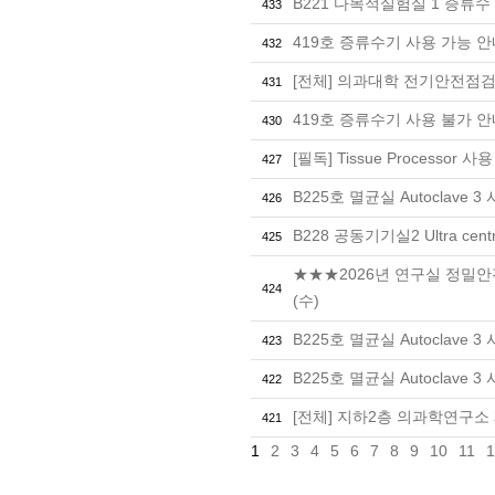
B221 다목적실험실 1 증류
433
419호 증류수기 사용 가능 
432
[전체] 의과대학 전기안전점
431
419호 증류수기 사용 불가 
430
[필독] Tissue Processor 
427
B225호 멸균실 Autoclave 3
426
B228 공동기기실2 Ultra cent
425
★★★2026년 연구실 정밀안전
424
(수)
B225호 멸균실 Autoclave 3
423
B225호 멸균실 Autoclave 3
422
[전체] 지하2층 의과학연구소
421
1
2
3
4
5
6
7
8
9
10
11
1