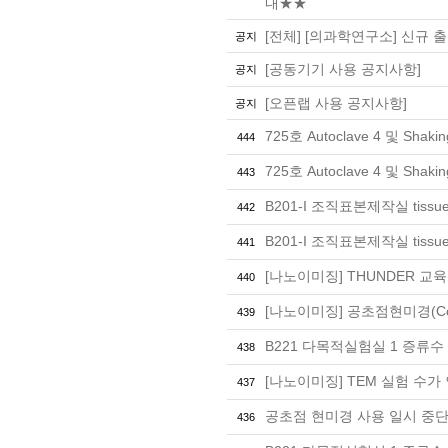
내★★
[전체] [의과학연구소] 신규 
공지
[공동기기 사용 공지사항]
공지
[오픈랩 사용 공지사항]
공지
725호 Autoclave 4 및 Shaking
444
725호 Autoclave 4 및 Shakin
443
B201-I 조직표본제작실 tissue
442
B201-I 조직표본제작실 tissue
441
[나노이미징] THUNDER 교육
440
[나노이미징] 공초점현미경(Confo
439
B221 다목적실험실 1 증류
438
[나노이미징] TEM 실험 수가 인상 
437
공초점 현미경 사용 일시 중단
436