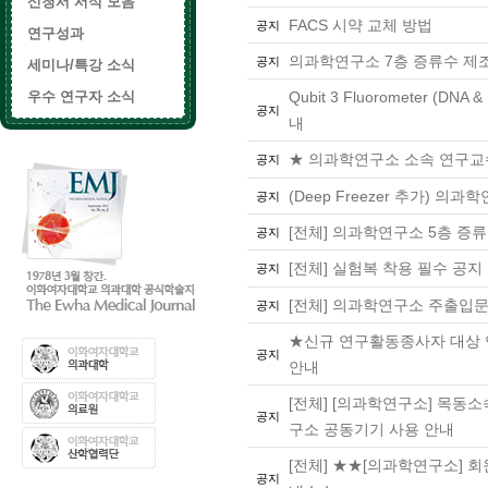
신청서 서식 모음
FACS 시약 교체 방법
공지
연구성과
의과학연구소 7층 증류수 제조
공지
세미나/특강 소식
우수 연구자 소식
Qubit 3 Fluorometer (D
공지
내
★ 의과학연구소 소속 연구교
공지
(Deep Freezer 추가) 의
공지
[전체] 의과학연구소 5층 증
공지
[전체] 실험복 착용 필수 공지
공지
[전체] 의과학연구소 주출입문
공지
★신규 연구활동종사자 대상 
공지
안내
[전체] [의과학연구소] 목동
공지
구소 공동기기 사용 안내
[전체] ★★[의과학연구소] 회
공지